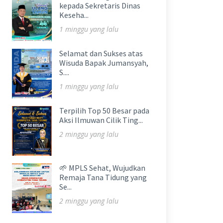
kepada Sekretaris Dinas
Keseha...
1 minggu yang lalu
Selamat dan Sukses atas
Wisuda Bapak Jumansyah,
S....
1 minggu yang lalu
Terpilih Top 50 Besar pada
Aksi Ilmuwan Cilik Ting...
2 minggu yang lalu
🌱 MPLS Sehat, Wujudkan
Remaja Tana Tidung yang
Se...
2 minggu yang lalu