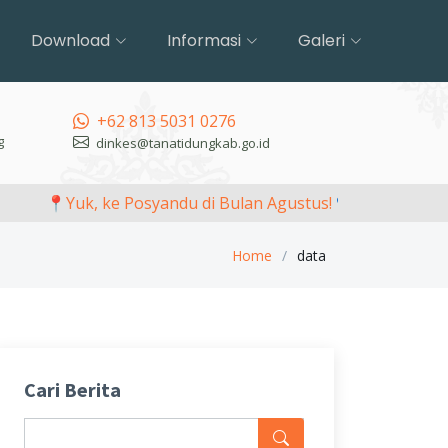
Download
Informasi
Galeri
+62 813 5031 0276
g
dinkes@tanatidungkab.go.id
📍Yuk, ke Posyandu di Bulan Agustus! 💙💚
Sela
Home
data
Cari Berita