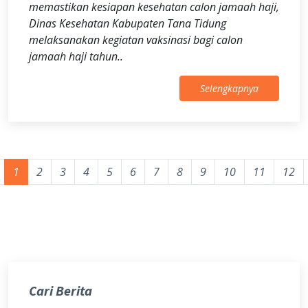
memastikan kesiapan kesehatan calon jamaah haji,
Dinas Kesehatan Kabupaten Tana Tidung
melaksanakan kegiatan vaksinasi bagi calon
jamaah haji tahun..
Selengkapnya
1
2
3
4
5
6
7
8
9
10
11
12
Cari Berita