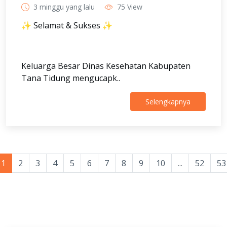
3 minggu yang lalu
75 View
✨ Selamat & Sukses ✨
Keluarga Besar Dinas Kesehatan Kabupaten
Tana Tidung mengucapk..
Selengkapnya
1
2
3
4
5
6
7
8
9
10
...
52
53