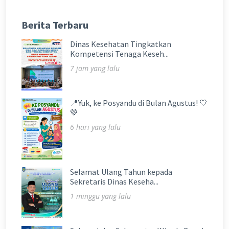
Berita Terbaru
Dinas Kesehatan Tingkatkan
Kompetensi Tenaga Keseh...
7 jam yang lalu
📍Yuk, ke Posyandu di Bulan Agustus! 💙
💚
6 hari yang lalu
Selamat Ulang Tahun kepada
Sekretaris Dinas Keseha...
1 minggu yang lalu